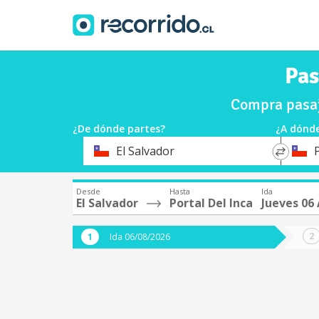
Pas
Compra pasaje
¿De dónde partes?
¿A dónde
*
*
El Salvador
P
Origen
Destin
Desde
Hasta
Ida
El Salvador
Portal Del Inca
Jueves 06
Ida 06/08/2026