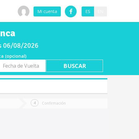
Mi cuenta
ES
EN
Inca
ves 06/08/2026
ta (opcional)
a
ta
Confirmación