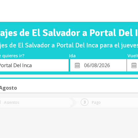
ajes de El Salvador a Portal Del 
s de El Salvador a Portal Del Inca para el jue
 quieres ir?
Ida
Vuel
*
Fech
ortal Del Inca
o
Fecha
de
de
Vuel
Ida
 Agosto
Asientos
Pago