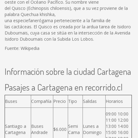
oeste con el Océano Pacífico. Su nombre viene
del Quisco (Echinopsis chiloensis), que a su vez proviene de la
palabra Quechua khishka,
una especiefanerógama perteneciente a la familia de
las cactáceas. El Quisco es creada por la ardua tarea de Isidoro
Dubournais, cuya casa se sitúa en la intersección de la Avenida
Isidoro Dubournais con la Subida Los Lobos.
Fuente: Wikipedia
Información sobre la ciudad Cartagena
Pasajes a Cartagena en recorrido.cl
Buses
Compañía
Precio
Tipo
Salidas
Horarios
09:00 10:00
11:00 12:00
Santiago a
Buses
Semi
Lunes a
13:00 14:00
$6.000
Cartagena
Andrade
Cama
Domingo
15:00 16:00