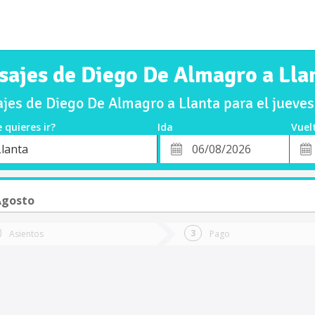
sajes de Diego De Almagro a Lla
jes de Diego De Almagro a Llanta para el jueve
 quieres ir?
Ida
Vuel
*
Fech
Llanta
o
Fecha
de
de
Vuel
Ida
Agosto
Asientos
Pago