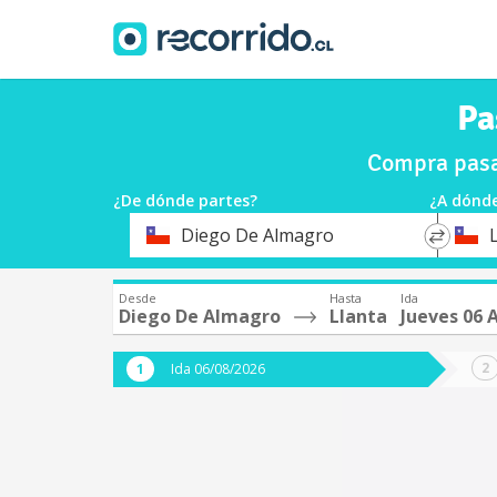
Pa
Compra pasa
¿De dónde partes?
¿A dónde
*
*
Diego De Almagro
Origen
Destin
Desde
Hasta
Ida
Diego De Almagro
Llanta
Jueves 06 
Ida 06/08/2026