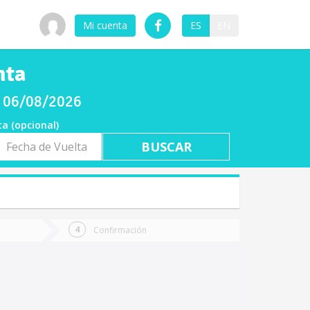
Mi cuenta
ES
EN
nta
s 06/08/2026
ta (opcional)
a
ta
Confirmación