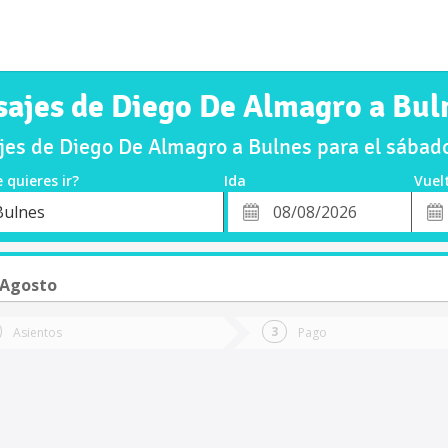
sajes de Diego De Almagro a Bul
es de Diego De Almagro a Bulnes para el sába
 quieres ir?
Ida
Vuel
*
Fech
Bulnes
o
Fecha
de
de
Vuel
Ida
 Agosto
Asientos
Pago