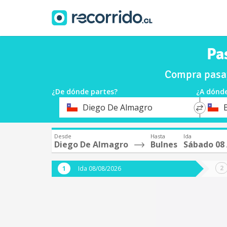
Pa
Compra pasaj
¿De dónde partes?
¿A dónde
*
*
Diego De Almagro
Origen
Destin
Desde
Hasta
Ida
Diego De Almagro
Bulnes
Sábado 08
Ida 08/08/2026