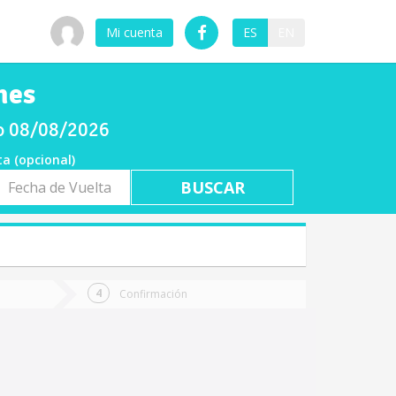
Mi cuenta
ES
EN
nes
do 08/08/2026
ta (opcional)
a
ta
Confirmación