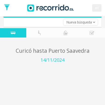
Fecha
de
en
Vuelta (opcional)
Ida
Fecha
de
Nueva búsqueda
Vuelta
Curicó hasta Puerto Saavedra
14/11/2024