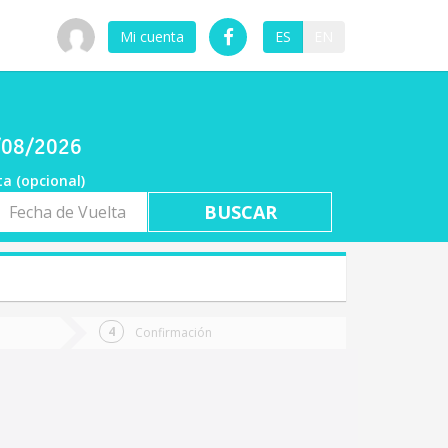
Mi cuenta
ES
EN
8/08/2026
ta (opcional)
a
ta
Confirmación