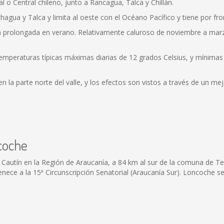
l o Central chileno, junto a Rancagua, Talca y Chillán.
hagua y Talca y limita al oeste con el Océano Pacífico y tiene por fron
ca prolongada en verano. Relativamente caluroso de noviembre a ma
temperaturas típicas máximas diarias de 12 grados Celsius, y mínima
 la parte norte del valle, y los efectos son vistos a través de un me
coche
Cautín en la Región de Araucanía, a 84 km al sur de la comuna de Te
tenece a la 15ª Circunscripción Senatorial (Araucanía Sur). Loncoche se