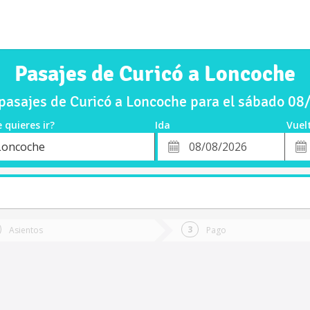
Pasajes de Curicó a Loncoche
asajes de Curicó a Loncoche para el sábado 0
 quieres ir?
Ida
Vuel
*
Fech
Loncoche
o
Fecha
de
de
Vuel
Ida
Asientos
Pago