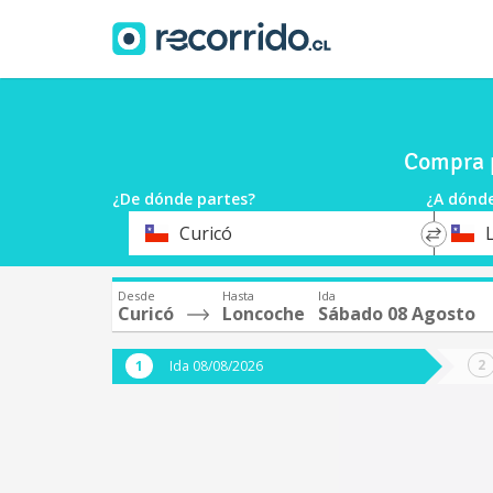
Compra p
¿De dónde partes?
¿A dónde
*
*
Curicó
Origen
Destin
Desde
Hasta
Ida
Curicó
Loncoche
Sábado 08 Agosto
Ida 08/08/2026