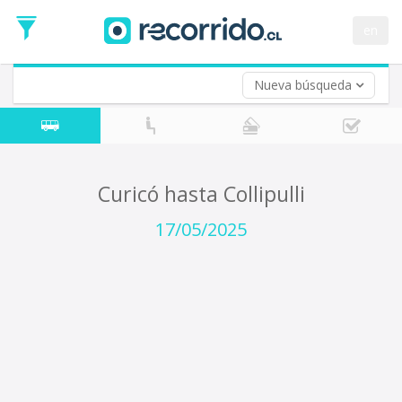
Fecha
de
en
Vuelta (opcional)
Ida
Fecha
de
Nueva búsqueda
Vuelta
Curicó hasta Collipulli
17/05/2025