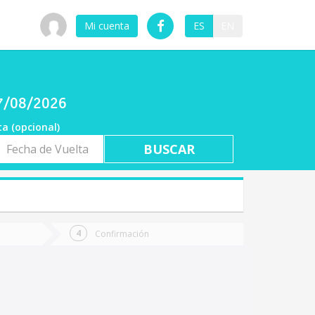
Mi cuenta
ES
EN
07/08/2026
ta (opcional)
a
ta
Confirmación