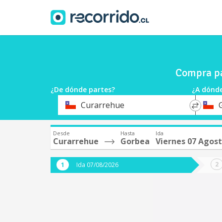
Compra pa
¿De dónde partes?
¿A dónde
*
*
Curarrehue
Origen
Destin
Desde
Hasta
Ida
Curarrehue
Gorbea
Viernes 07 Agos
Ida 07/08/2026