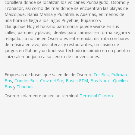
cordillera donde se localizan los volcanes Puntiagudo, Osorno y
Tronador, así como del mar donde se encuentran las playas de
Maicolpué, Bahía Mansa y Pucatrihue. Además, en menos de
una hora se llega a los lagos Puyehue, Rupanco y
Llanquihue Hoy el turismo patrimonial puede vivirse en sus
calles, parques y plazas, ideales para caminar en forma segura y
relajada. La noche en Osorno es entretenida, disfruta con bares
de música en vivo, discotecas y restaurantes, un casino de
juegos en Rahue y un boulevar techado inspirado en un pueblito
suizo alemán junto a su centro de convenciones.
Empresas de buses que salen desde Osorno:
Tur Bus
,
Pullman
Bus
,
Condor Bus
,
Cruz del Sur
,
Buses ETM
,
Bus Norte
,
Queilen
Bus
y
Thaebus
Osorno solamente posee un terminal:
Terminal Osorno