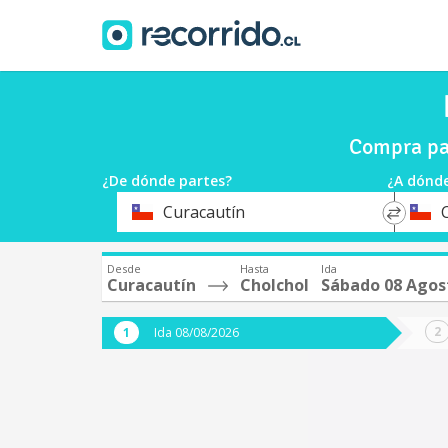
Compra pa
¿De dónde partes?
¿A dónde
*
*
Curacautín
Origen
Destin
Desde
Hasta
Ida
Curacautín
Cholchol
Sábado 08 Agos
Ida 08/08/2026