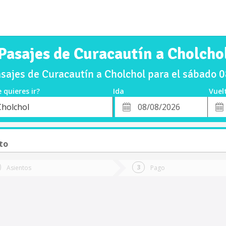
Pasajes de Curacautín a Cholcho
sajes de Curacautín a Cholchol para el sábado 
 quieres ir?
Ida
Vuel
*
Fech
Cholchol
o
Fecha
de
de
Vuel
Ida
to
Asientos
Pago