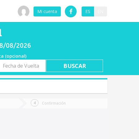
Mi cuenta
ES
EN
l
08/08/2026
ta (opcional)
a
ta
Confirmación