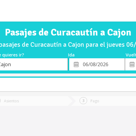
Pasajes de Curacautín a Cajon
asajes de Curacautín a Cajon para el jueves 0
 quieres ir?
Ida
Vuel
*
Fech
Cajon
o
Fecha
de
de
Vuel
Ida
Asientos
Pago