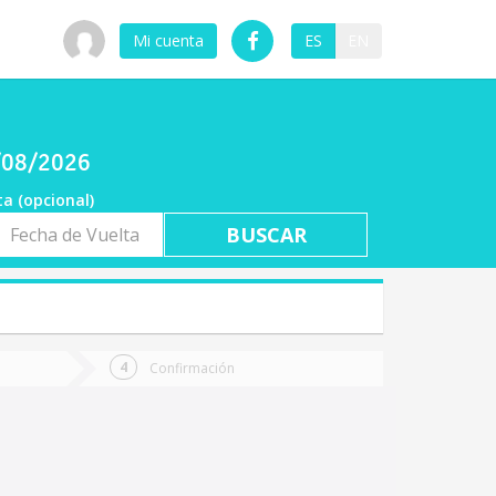
Mi cuenta
ES
EN
6/08/2026
ta (opcional)
a
ta
Confirmación