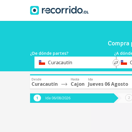
Compra p
¿De dónde partes?
¿A dónde
*
*
Curacautín
Origen
Destin
Desde
Hasta
Ida
Curacautín
Cajon
Jueves 06 Agosto
Ida 06/08/2026