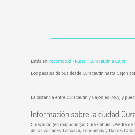
Estás en:
recorrido.cl
Rutas
Curacautín a Cajon
Los pasajes de bus desde Curacautín hasta Cajon s
La distancia entre Curacautín y Cajon es
(N/A)
y puede
Información sobre la ciudad Cur
Curacautín (en mapudungún Cura Cahuin: «Piedra de Re
de los volcanes Tolhuaca, Lonquimay y Llaima, todos 