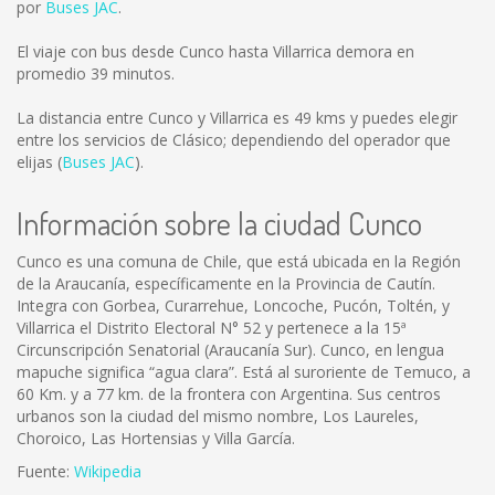
por
Buses JAC
.
El viaje con bus desde Cunco hasta Villarrica demora en
promedio 39 minutos.
La distancia entre Cunco y Villarrica es
49 kms
y puedes elegir
entre los servicios de Clásico; dependiendo del operador que
elijas (
Buses JAC
).
Información sobre la ciudad Cunco
Cunco es una comuna de Chile, que está ubicada en la Región
de la Araucanía, específicamente en la Provincia de Cautín.
Integra con Gorbea, Curarrehue, Loncoche, Pucón, Toltén, y
Villarrica el Distrito Electoral N° 52 y pertenece a la 15ª
Circunscripción Senatorial (Araucanía Sur). Cunco, en lengua
mapuche significa “agua clara”. Está al suroriente de Temuco, a
60 Km. y a 77 km. de la frontera con Argentina. Sus centros
urbanos son la ciudad del mismo nombre, Los Laureles,
Choroico, Las Hortensias y Villa García.
Fuente:
Wikipedia