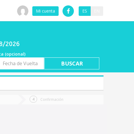
Mi cuenta
ES
EN
08/2026
ta (opcional)
a
ta
Confirmación