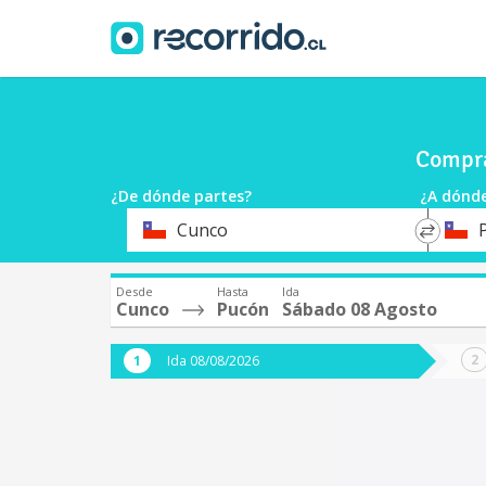
Compra
¿De dónde partes?
¿A dónde
*
*
Cunco
Origen
Destin
Desde
Hasta
Ida
Cunco
Pucón
Sábado 08 Agosto
Ida 08/08/2026