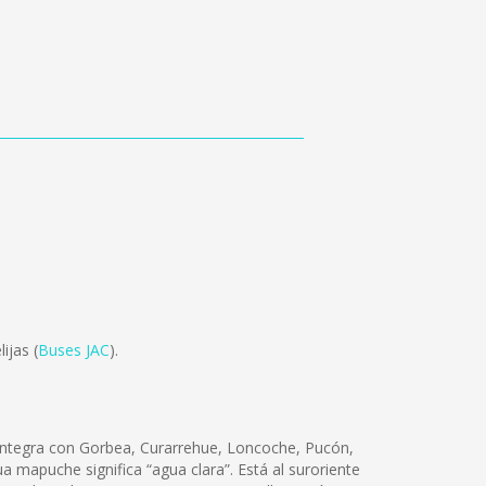
ijas (
Buses JAC
).
 Integra con Gorbea, Curarrehue, Loncoche, Pucón,
gua mapuche significa “agua clara”. Está al suroriente