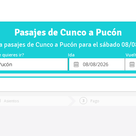
Pasajes de Cunco a Pucón
 pasajes de Cunco a Pucón para el sábado 08/
 quieres ir?
Ida
Vuel
*
Fech
Pucón
o
Fecha
de
de
Vuel
Ida
Asientos
Pago