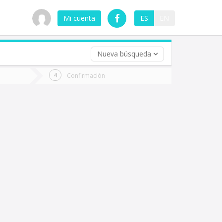
Mi cuenta
ES
EN
Nueva búsqueda
 (opcional)
Confirmación
ha
ta