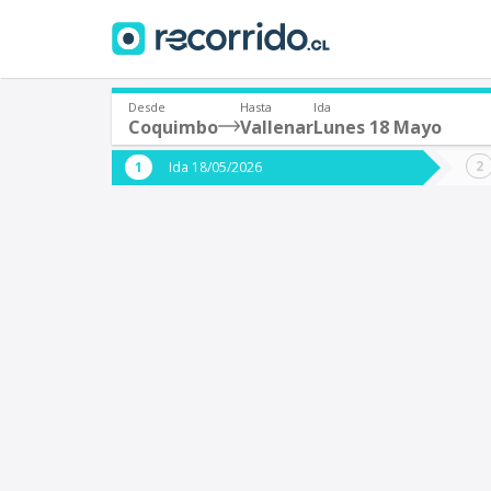
Desde
Hasta
Ida
Coquimbo
Vallenar
Lunes 18 Mayo
¿De dónde partes?
¿A dón
Ida 18/05/2026
*
*
Coquimbo
V
Origen
Destino