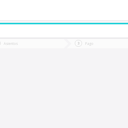
de quieres ir?
Ida
Vuelta
Asientos
Pago
*
Fec
allenar
Fecha
de
de
Vuel
Ida