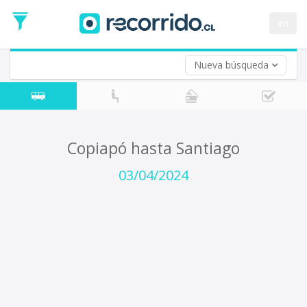
Fecha
de
en
Vuelta (opcional)
Ida
Fecha
de
Nueva búsqueda
Vuelta
Copiapó hasta Santiago
03/04/2024