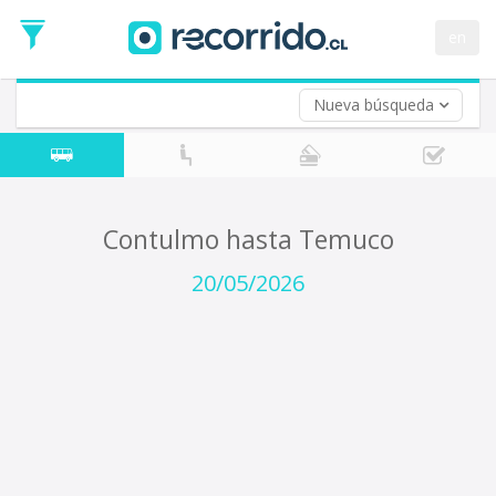
Fecha
de
en
Vuelta (opcional)
Ida
Fecha
de
Nueva búsqueda
Vuelta
Contulmo hasta Temuco
20/05/2026