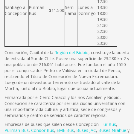
12:30
Santiago a
Pullman
Semi
Lunes a
13:30
$11.500
Concepción
Bus
Cama
Domingo
18:00
19:30
21:30
22:30
23:00
23:30
Concepción, Capital de la
Región del Biobío
, constituye la puerta
de entrada al Sur de Chile. Posee una superficie de 23.280 km2 y
una población de 216.061 habitantes. Fue fundada el año 1550
por el conquistador Pedro de Valdivia en la ciudad de Penco,
recibiendo el Título de Concepción de Nueva Extremadura.
Luego de un devastador terremoto se trasladó al valle de la
Mocha, junto al río Biobío, lugar que ocupa actualmente.
Enmarcada por el Cerro Caracol y los ríos Andalién y Biobío,
Concepción se caracteriza por ser una ciudad universitaria con
una importante vida cultural y artística, sede de congresos y
seminarios y centro de servicios de carácter regional.
Empresas de buses que salen desde Concepción:
Tur Bus
,
Pullman Bus
,
Condor Bus
,
EME Bus
,
Buses JAC
,
Buses Nilahue
y