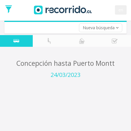
Fecha
de
en
Vuelta (opcional)
Ida
Fecha
de
Nueva búsqueda
Vuelta
Concepción hasta Puerto Montt
24/03/2023