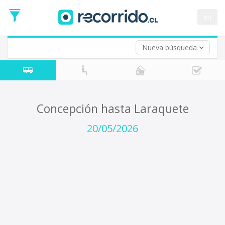
Fecha
de
en
Vuelta (opcional)
Ida
Fecha
de
Nueva búsqueda
Vuelta
Concepción hasta Laraquete
20/05/2026