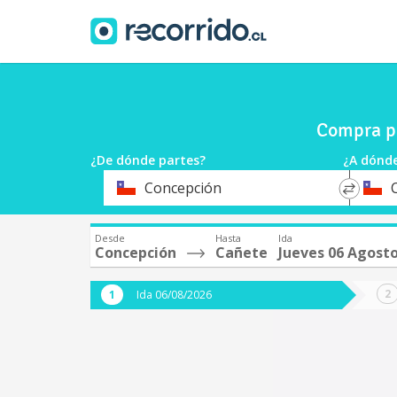
Compra pa
¿De dónde partes?
¿A dónde
*
*
Concepción
Origen
Destin
Desde
Hasta
Ida
Concepción
Cañete
Jueves 06 Agost
Ida 06/08/2026