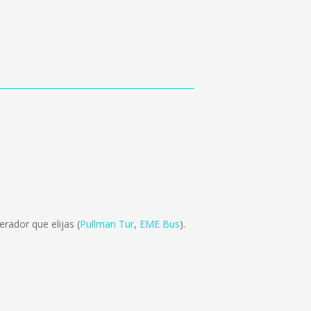
rador que elijas (
Pullman Tur
,
EME Bus
).