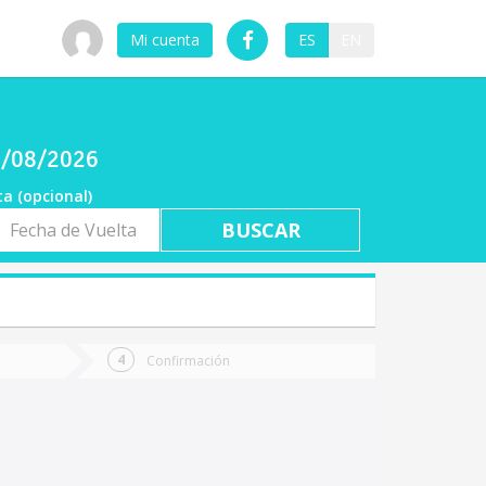
Mi cuenta
ES
EN
06/08/2026
ta (opcional)
a
ta
Confirmación