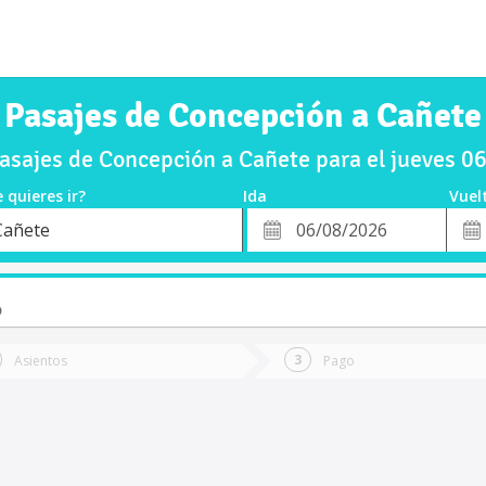
Pasajes de Concepción a Cañete
sajes de Concepción a Cañete para el jueves 
 quieres ir?
Ida
Vuel
*
Fech
Cañete
o
Fecha
de
de
Vuel
Ida
o
Asientos
Pago