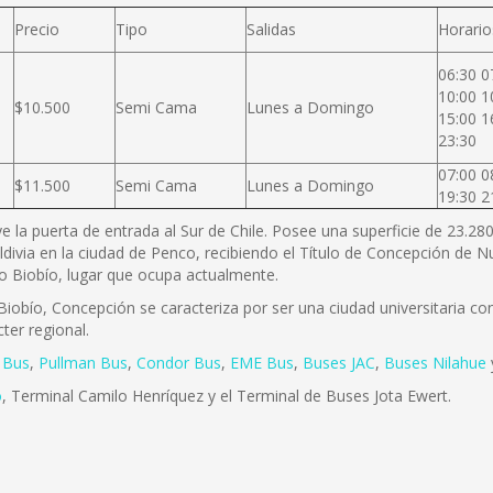
Precio
Tipo
Salidas
Horario
06:30 0
10:00 1
$10.500
Semi Cama
Lunes a Domingo
15:00 1
23:30
07:00 0
$11.500
Semi Cama
Lunes a Domingo
19:30 2
ye la puerta de entrada al Sur de Chile. Posee una superficie de 23.2
ldivia en la ciudad de Penco, recibiendo el Título de Concepción de
río Biobío, lugar que ocupa actualmente.
iobío, Concepción se caracteriza por ser una ciudad universitaria con 
ter regional.
 Bus
,
Pullman Bus
,
Condor Bus
,
EME Bus
,
Buses JAC
,
Buses Nilahue
o
, Terminal Camilo Henríquez y el Terminal de Buses Jota Ewert.