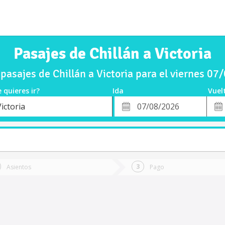
Pasajes de Chillán a Victoria
asajes de Chillán a Victoria para el viernes 0
 quieres ir?
Ida
Vuel
*
Fech
ictoria
o
Fecha
de
de
Vuel
Ida
Asientos
Pago