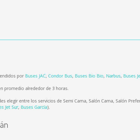
 vendidos por
Buses JAC
,
Condor Bus
,
Buses Bio Bio
,
Narbus
,
Buses Je
 en promedio alrededor de 3 horas.
es elegir entre los servicios de Semi Cama, Salón Cama, Salón Prefer
s Jet Sur
,
Buses García
).
lán