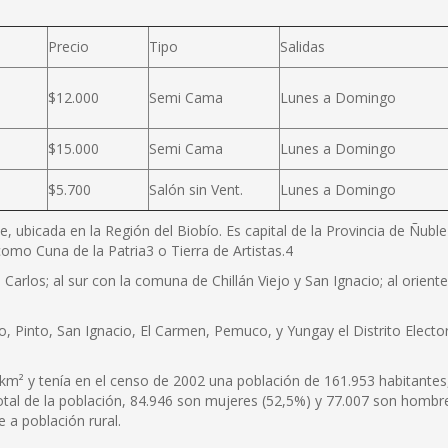
Precio
Tipo
Salidas
$12.000
Semi Cama
Lunes a Domingo
$15.000
Semi Cama
Lunes a Domingo
$5.700
Salón sin Vent.
Lunes a Domingo
e, ubicada en la Región del Biobío. Es capital de la Provincia de Ñubl
omo Cuna de la Patria3 o Tierra de Artistas.4
Carlos; al sur con la comuna de Chillán Viejo y San Ignacio; al orien
o, Pinto, San Ignacio, El Carmen, Pemuco, y Yungay el Distrito Elector
km² y tenía en el censo de 2002 una población de 161.953 habitantes
total de la población, 84.946 son mujeres (52,5%) y 77.007 son hombr
 a población rural.