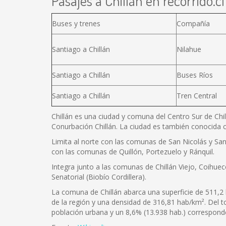
Pasajes a Chillán en recorrido.cl
Buses y trenes
Compañía
Santiago a Chillán
Nilahue
Santiago a Chillán
Buses Ríos
Santiago a Chillán
Tren Central
Chillán es una ciudad y comuna del Centro Sur de Chil
Conurbación Chillán. La ciudad es también conocida c
Limita al norte con las comunas de San Nicolás y San 
con las comunas de Quillón, Portezuelo y Ránquil.
Integra junto a las comunas de Chillán Viejo, Coihuec
Senatorial (Biobío Cordillera).
La comuna de Chillán abarca una superficie de 511,2 
de la región y una densidad de 316,81 hab/km². Del 
población urbana y un 8,6% (13.938 hab.) corresponde