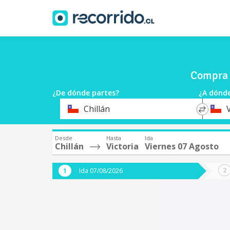
Compra p
¿De dónde partes?
¿A dónde
*
*
Chillán
V
Origen
Destin
Desde
Hasta
Ida
Chillán
Victoria
Viernes 07 Agosto
Ida 07/08/2026