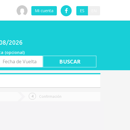
Mi cuenta
ES
EN
7/08/2026
ta (opcional)
a
ta
Confirmación