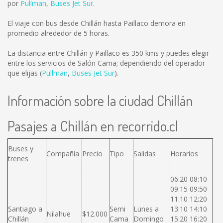
por
Pullman
,
Buses Jet Sur
.
El viaje con bus desde Chillán hasta Paillaco demora en
promedio alrededor de 5 horas.
La distancia entre Chillán y Paillaco es
350 kms
y puedes elegir
entre los servicios de Salón Cama; dependiendo del operador
que elijas (
Pullman
,
Buses Jet Sur
).
Información sobre la ciudad Chillán
Pasajes a Chillán en recorrido.cl
Buses y
Compañía
Precio
Tipo
Salidas
Horarios
trenes
06:20 08:10
09:15 09:50
11:10 12:20
Santiago a
Semi
Lunes a
13:10 14:10
Nilahue
$12.000
Chillán
Cama
Domingo
15:20 16:20