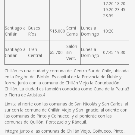
17:20 18:20
19:20 23:45
23:59
Santiago a
Buses
Semi
Lunes a
$15.000
10:20
Chillán
Ríos
Cama
Domingo
Salón
Santiago a
Tren
Lunes a
$5.700
sin
07:45 19:30
Chillán
Central
Domingo
Vent.
Chillán es una ciudad y comuna del Centro Sur de Chile, ubicada
en la Región del Biobío. Es capital de la Provincia de Ñuble y
forma junto con la comuna de Chillán Viejo la Conurbación
Chillán. La ciudad es también conocida como Cuna de la Patria3
o Tierra de Artistas.4
Limita al norte con las comunas de San Nicolás y San Carlos; al
sur con la comuna de Chillán Viejo y San Ignacio; al oriente con
las comunas de Pinto y Coihueco; y al poniente con las
comunas de Quillón, Portezuelo y Ránquil.
Integra junto a las comunas de Chillán Viejo, Coihueco, Pinto,