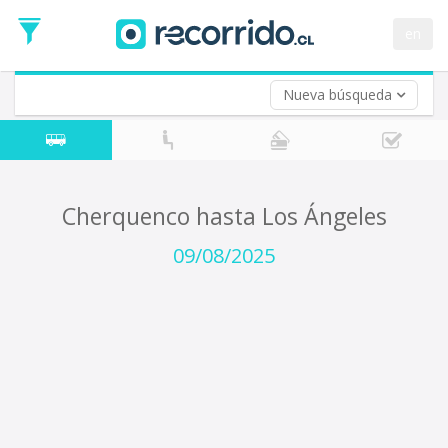
Fecha
de
en
Vuelta (opcional)
Ida
Fecha
de
Nueva búsqueda
Vuelta
Cherquenco hasta Los Ángeles
09/08/2025