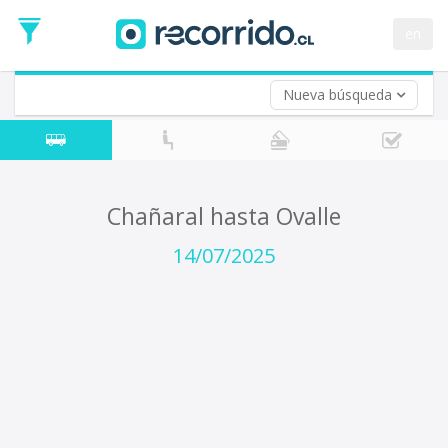
Fecha
de
en
Vuelta (opcional)
Ida
Fecha
de
Nueva búsqueda
Vuelta
Chañaral hasta Ovalle
14/07/2025