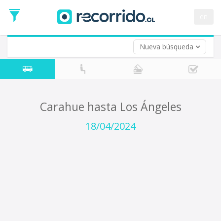
Fecha
de
en
Vuelta (opcional)
Ida
Fecha
de
Nueva búsqueda
Vuelta
Carahue hasta Los Ángeles
18/04/2024