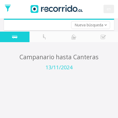
Fecha
de
en
Vuelta (opcional)
Ida
Fecha
de
Nueva búsqueda
Vuelta
Campanario hasta Canteras
13/11/2024