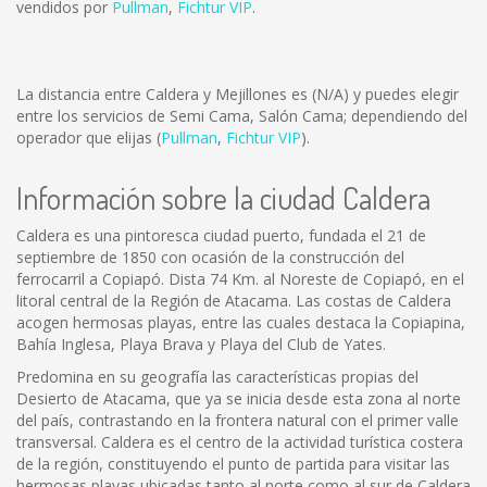
vendidos por
Pullman
,
Fichtur VIP
.
La distancia entre Caldera y Mejillones es
(N/A)
y puedes elegir
entre los servicios de Semi Cama, Salón Cama; dependiendo del
operador que elijas (
Pullman
,
Fichtur VIP
).
Información sobre la ciudad Caldera
Caldera es una pintoresca ciudad puerto, fundada el 21 de
septiembre de 1850 con ocasión de la construcción del
ferrocarril a Copiapó. Dista 74 Km. al Noreste de Copiapó, en el
litoral central de la Región de Atacama. Las costas de Caldera
acogen hermosas playas, entre las cuales destaca la Copiapina,
Bahía Inglesa, Playa Brava y Playa del Club de Yates.
Predomina en su geografía las características propias del
Desierto de Atacama, que ya se inicia desde esta zona al norte
del país, contrastando en la frontera natural con el primer valle
transversal. Caldera es el centro de la actividad turística costera
de la región, constituyendo el punto de partida para visitar las
hermosas playas ubicadas tanto al norte como al sur de Caldera