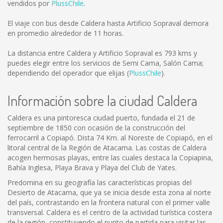
vendidos por
PlussChile
.
El viaje con bus desde Caldera hasta Artificio Sopraval demora
en promedio alrededor de 11 horas.
La distancia entre Caldera y Artificio Sopraval es
793 kms
y
puedes elegir entre los servicios de Semi Cama, Salón Cama;
dependiendo del operador que elijas (
PlussChile
).
Información sobre la ciudad Caldera
Caldera es una pintoresca ciudad puerto, fundada el 21 de
septiembre de 1850 con ocasión de la construcción del
ferrocarril a Copiapó. Dista 74 Km. al Noreste de Copiapó, en el
litoral central de la Región de Atacama. Las costas de Caldera
acogen hermosas playas, entre las cuales destaca la Copiapina,
Bahía Inglesa, Playa Brava y Playa del Club de Yates.
Predomina en su geografía las características propias del
Desierto de Atacama, que ya se inicia desde esta zona al norte
del país, contrastando en la frontera natural con el primer valle
transversal. Caldera es el centro de la actividad turística costera
de la región, constituyendo el punto de partida para visitar las