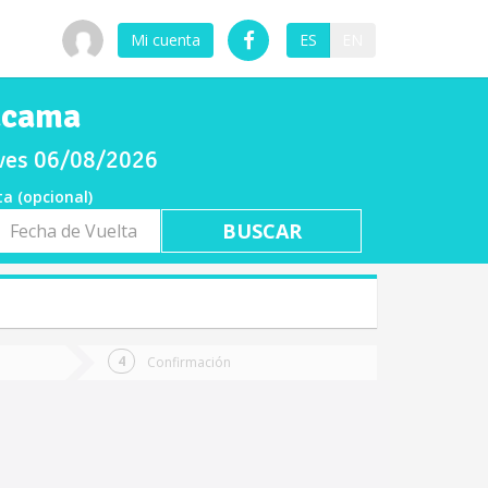
Mi cuenta
ES
EN
acama
eves 06/08/2026
ta (opcional)
a
ta
Confirmación