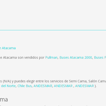
e Atacama
De Atacama son vendidos por
Pullman
,
Buses Atacama 2000
,
Buses F
es
(N/A)
y puedes elegir entre los servicios de Semi Cama, Salón Ca
 del Norte
,
Chile Bus
,
ANDESMAR
,
ANDESMAR
,
ANDESMAR
).
ama