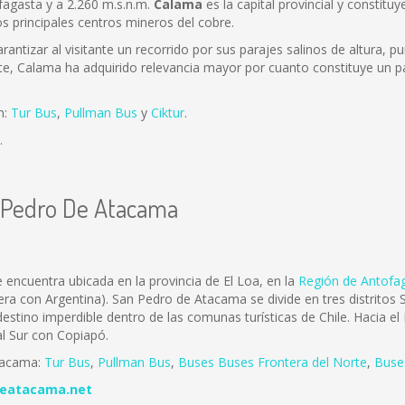
fagasta y a 2.260 m.s.n.m.
Calama
es la capital provincial y constitu
os principales centros mineros del cobre.
antizar al visitante un recorrido por sus parajes salinos de altura, pu
te, Calama ha adquirido relevancia mayor por cuanto constituye un pa
n:
Tur Bus
,
Pullman Bus
y
Ciktur
.
.
n Pedro De Atacama
encuentra ubicada en la provincia de El Loa, en la
Región de Antofa
tera con Argentina). San Pedro de Atacama se divide en tres distrit
stino imperdible dentro de las comunas turísticas de Chile. Hacia e
al Sur con Copiapó.
tacama:
Tur Bus
,
Pullman Bus
,
Buses
Buses Frontera del Norte
,
B
use
eatacama.net