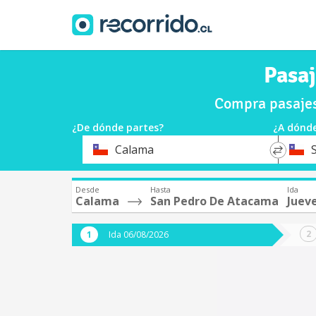
Pasa
Compra pasajes
¿De dónde partes?
¿A dónde
*
*
Calama
Origen
Destin
Desde
Hasta
Ida
Calama
San Pedro De Atacama
Juev
Ida 06/08/2026