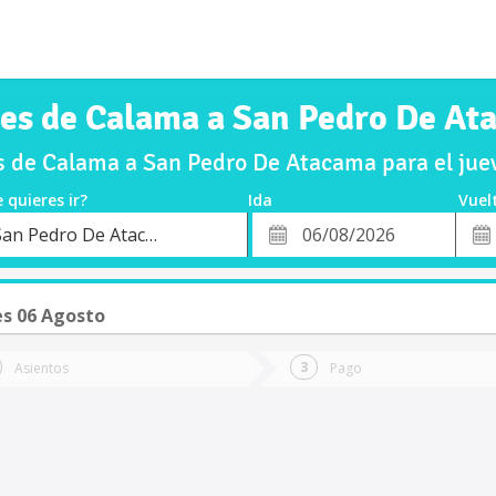
jes de Calama a San Pedro De At
 de Calama a San Pedro De Atacama para el ju
 quieres ir?
Ida
Vuel
*
Fech
San Pedro De Atacama
o
Fecha
de
de
Vuel
Ida
es 06 Agosto
Asientos
Pago