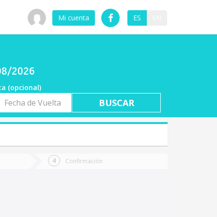
Mi cuenta
ES
EN
/08/2026
ta (opcional)
a
ta
Confirmación