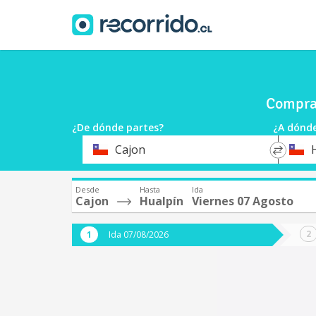
Compra 
¿De dónde partes?
¿A dónde
*
*
Cajon
Origen
Destin
Desde
Hasta
Ida
Cajon
Hualpín
Viernes 07 Agosto
Ida 07/08/2026