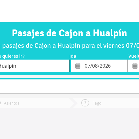
Pasajes de Cajon a Hualpín
pasajes de Cajon a Hualpín para el viernes 07
 quieres ir?
Ida
Vuel
*
Fech
Hualpín
o
Fecha
de
de
Vuel
Ida
Asientos
Pago