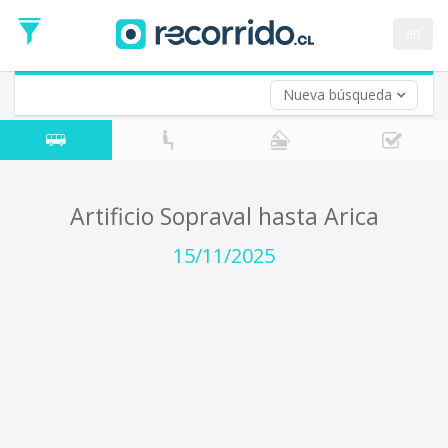
Fecha
de
en
Vuelta (opcional)
Ida
Fecha
de
Nueva búsqueda
Vuelta
Artificio Sopraval hasta Arica
15/11/2025