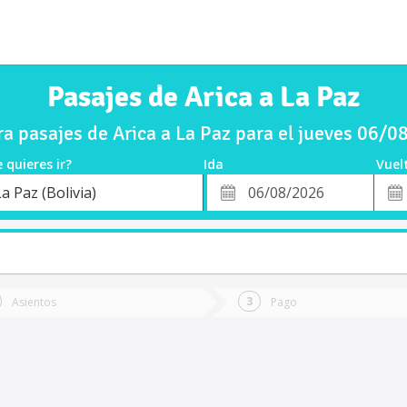
Pasajes de Arica a La Paz
 pasajes de Arica a La Paz para el jueves 06/
 quieres ir?
Ida
Vuel
*
Fech
a Paz (Bolivia)
o
Fecha
de
de
Vuel
Ida
Asientos
Pago