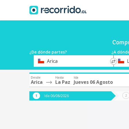
Compra
¿De dónde partes?
¿A dónde
*
*
Arica
L
Origen
Destin
Desde
Hasta
Ida
Arica
La Paz
Jueves 06 Agosto
Ida 06/08/2026