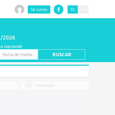
Mi cuenta
ES
EN
08/2026
ta (opcional)
a
ta
Confirmación