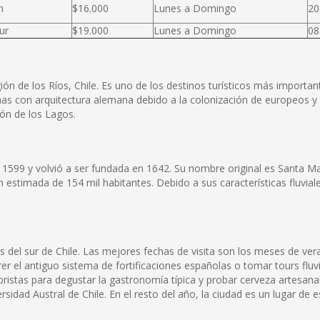
n
$16.000
Lunes a Domingo
20
ur
$19.000
Lunes a Domingo
08
ión de los Ríos, Chile. Es uno de los destinos turísticos más importan
onas con arquitectura alemana debido a la colonización de europeos y 
ión de los Lagos.
599 y volvió a ser fundada en 1642. Su nombre original es Santa Marí
 estimada de 154 mil habitantes. Debido a sus características fluvia
es del sur de Chile. Las mejores fechas de visita son los meses de ve
er el antiguo sistema de fortificaciones españolas o tomar tours fluv
ristas para degustar la gastronomía típica y probar cerveza artesanal
rsidad Austral de Chile. En el resto del año, la ciudad es un lugar de e