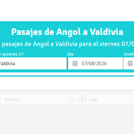
Pasajes de Angol a Valdivia
pasajes de Angol a Valdivia para el viernes 07
 quieres ir?
Ida
Vuel
*
Fech
aldivia
o
Fecha
de
de
Vuel
Ida
Asientos
Pago