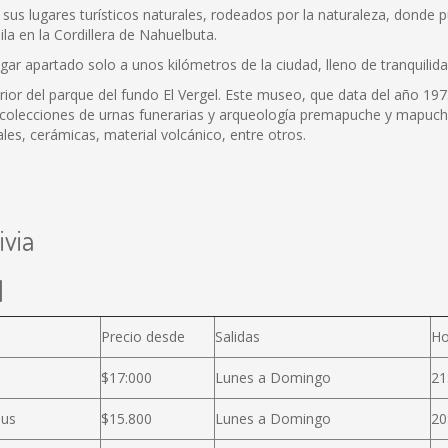
us lugares turísticos naturales, rodeados por la naturaleza, donde pu
la en la Cordillera de Nahuelbuta.
gar apartado solo a unos kilómetros de la ciudad, lleno de tranquili
ior del parque del fundo El Vergel. Este museo, que data del año 1975, 
tes colecciones de urnas funerarias y arqueología premapuche y mapu
les, cerámicas, material volcánico, entre otros.
ivia
l
a
Precio desde
Salidas
Ho
$17:000
Lunes a Domingo
21
Bus
$15.800
Lunes a Domingo
20