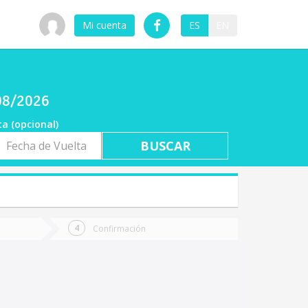
Mi cuenta
ES
EN
/08/2026
ta (opcional)
a
ta
Confirmación