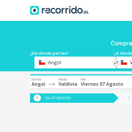
Compra 
¿De dónde partes?
¿A dónde
*
*
Angol
V
Origen
Destin
Desde
Hasta
Ida
Angol
Valdivia
Viernes 07 Agosto
Ida 07/08/2026