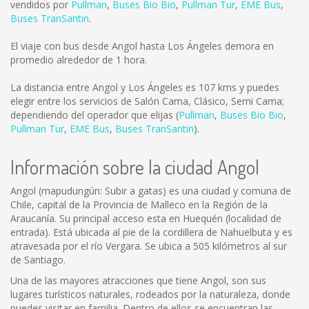
vendidos por
Pullman
,
Buses Bio Bio
,
Pullman Tur
,
EME Bus
,
Buses TranSantin
.
El viaje con bus desde Angol hasta Los Ángeles demora en
promedio alrededor de 1 hora.
La distancia entre Angol y Los Ángeles es
107 kms
y puedes
elegir entre los servicios de Salón Cama, Clásico, Semi Cama;
dependiendo del operador que elijas (
Pullman
,
Buses Bio Bio
,
Pullman Tur
,
EME Bus
,
Buses TranSantin
).
Información sobre la ciudad Angol
Angol (mapudungún: Subir a gatas) es una ciudad y comuna de
Chile, capital de la Provincia de Malleco en la Región de la
Araucanía. Su principal acceso esta en Huequén (localidad de
entrada). Está ubicada al pie de la cordillera de Nahuelbuta y es
atravesada por el río Vergara. Se ubica a 505 kilómetros al sur
de Santiago.
Una de las mayores atracciones que tiene Angol, son sus
lugares turísticos naturales, rodeados por la naturaleza, donde
puedes visitar en familia. Dentro de ellos se encuentran las