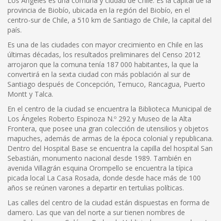
Los Ángeles es una comuna y ciudad de Chile. Es la capital de la
provincia de Biobío, ubicada en la región del Biobío, en el
centro-sur de Chile, a 510 km de Santiago de Chile, la capital del
país.
Es una de las ciudades con mayor crecimiento en Chile en las
últimas décadas, los resultados preliminares del Censo 2012
arrojaron que la comuna tenía 187 000 habitantes, la que la
convertirá en la sexta ciudad con más población al sur de
Santiago después de Concepción, Temuco, Rancagua, Puerto
Montt y Talca.
En el centro de la ciudad se encuentra la Biblioteca Municipal de
Los Ángeles Roberto Espinoza N.º 292 y Museo de la Alta
Frontera, que posee una gran colección de utensilios y objetos
mapuches, además de armas de la época colonial y republicana.
Dentro del Hospital Base se encuentra la capilla del hospital San
Sebastián, monumento nacional desde 1989. También en
avenida Villagrán esquina Orompello se encuentra la típica
picada local La Casa Rosada, donde desde hace más de 100
años se reúnen varones a departir en tertulias políticas.
Las calles del centro de la ciudad están dispuestas en forma de
damero. Las que van del norte a sur tienen nombres de