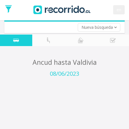
Fecha
de
en
Vuelta (opcional)
Ida
Fecha
de
Nueva búsqueda
Vuelta
Ancud hasta Valdivia
08/06/2023