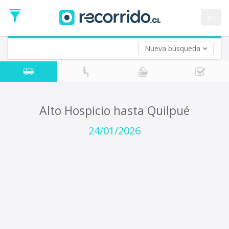
Fecha
de
en
Vuelta (opcional)
Ida
Fecha
de
Nueva búsqueda
Vuelta
Alto Hospicio hasta Quilpué
24/01/2026