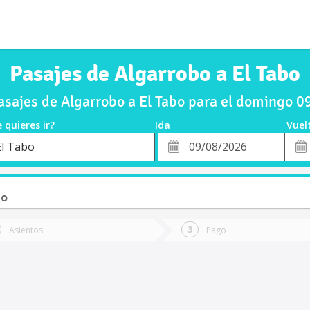
Pasajes de Algarrobo a El Tabo
sajes de Algarrobo a El Tabo para el domingo 
 quieres ir?
Ida
Vuel
*
Fech
El Tabo
o
Fecha
de
de
Vuel
Ida
to
Asientos
Pago