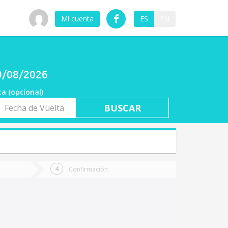
Mi cuenta
ES
EN
09/08/2026
ta (opcional)
a
ta
Confirmación