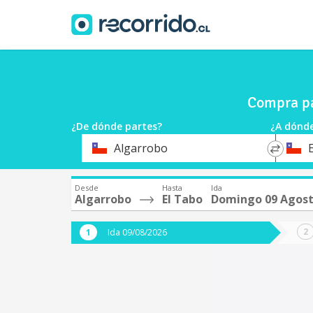
Compra pa
¿De dónde partes?
¿A dónde
*
*
Algarrobo
Origen
Destin
Desde
Hasta
Ida
Algarrobo
El Tabo
Domingo 09 Agos
Ida 09/08/2026