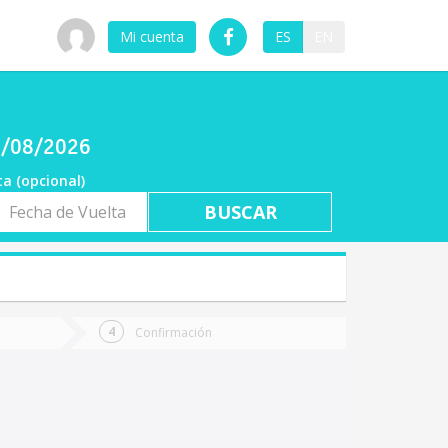
Mi cuenta
ES
EN
08/08/2026
ta (opcional)
a
ta
Confirmación