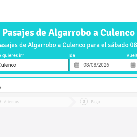
Pasajes de Algarrobo a Culenco
sajes de Algarrobo a Culenco para el sábado 
 quieres ir?
Ida
Vuel
*
Fech
Culenco
o
Fecha
de
de
Vuel
Ida
o
Asientos
Pago