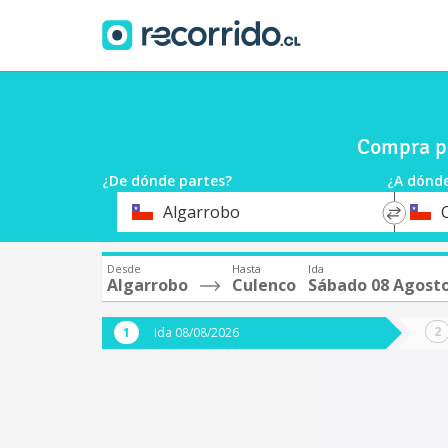
Compra pa
¿De dónde partes?
¿A dónde
*
*
Algarrobo
Origen
Destin
Desde
Hasta
Ida
Algarrobo
Culenco
Sábado 08 Agost
Ida 08/08/2026