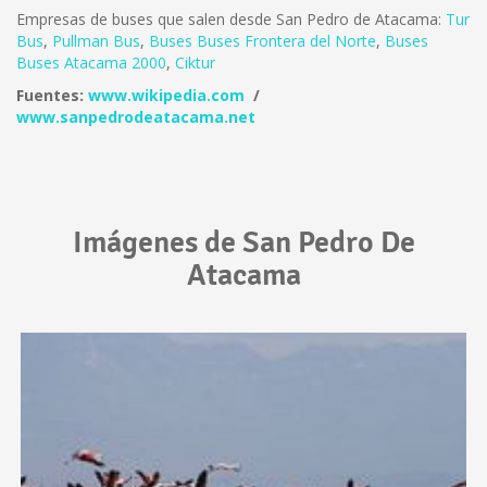
Empresas de buses que salen desde San Pedro de Atacama:
Tur
Bus
,
Pullman Bus
,
Buses
Buses Frontera del Norte
,
B
uses
Buses Atacama 2000
,
Ciktur
Fuentes:
www.wikipedia.com
/
www.sanpedrodeatacama.net
Imágenes de San Pedro De
Atacama