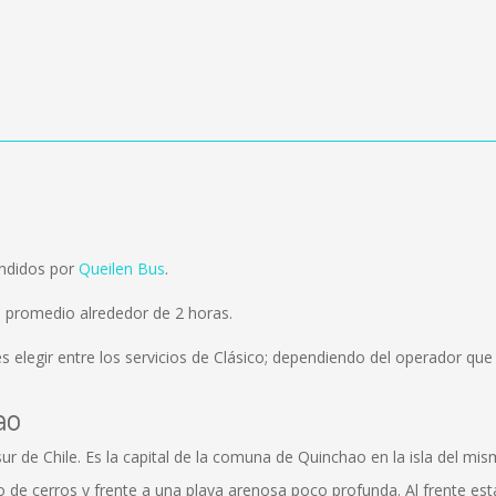
endidos por
Queilen Bus
.
 promedio alrededor de 2 horas.
 elegir entre los servicios de Clásico; dependiendo del operador que e
ao
sur de Chile. Es la capital de la comuna de Quinchao en la isla del m
e cerros y frente a una playa arenosa poco profunda. Al frente están l