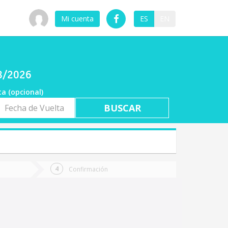
Mi cuenta
ES
EN
08/2026
ta (opcional)
a
ta
Confirmación