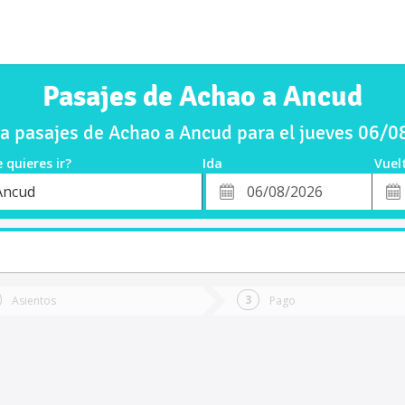
Pasajes de Achao a Ancud
 pasajes de Achao a Ancud para el jueves 06/
 quieres ir?
Ida
Vuel
*
Fech
Ancud
o
Fecha
de
de
Vuel
Ida
Asientos
Pago