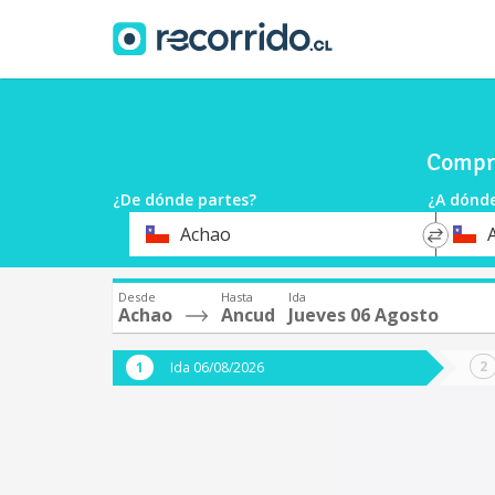
Compra
¿De dónde partes?
¿A dónde
*
*
Achao
Origen
Destin
Desde
Hasta
Ida
Achao
Ancud
Jueves 06 Agosto
Ida 06/08/2026