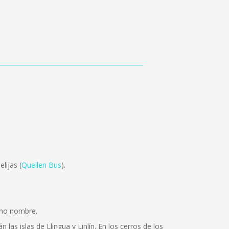
lijas (
Queilen Bus
).
ismo nombre.
as islas de Llingua y Linlín. En los cerros de los