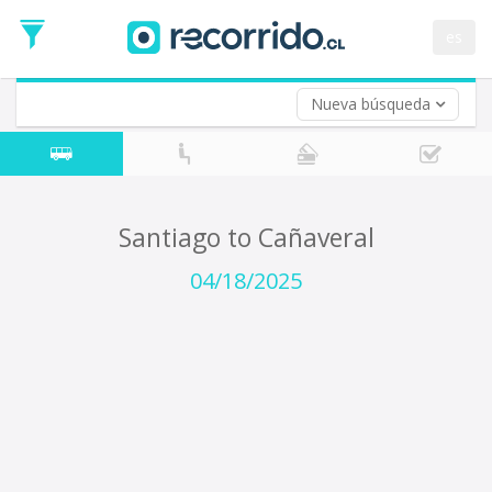
Departure
Date
es
Return trip (opt)
Return
Date
Nueva búsqueda
Santiago to Cañaveral
04/18/2025