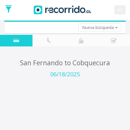
Departure
Date
es
Return trip (opt)
Return
Date
Nueva búsqueda
San Fernando to Cobquecura
06/18/2025