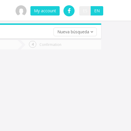
My account
ES
EN
Nueva búsqueda
 trip (opt)
Confirmation
urn
e