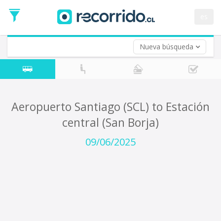
Departure
Date
es
Return trip (opt)
Return
Date
Nueva búsqueda
Aeropuerto Santiago (SCL) to Estación
central (San Borja)
09/06/2025