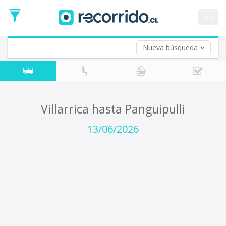
Fecha
de
en
Vuelta (opcional)
Ida
Fecha
de
Nueva búsqueda
Vuelta
Villarrica hasta Panguipulli
13/06/2026