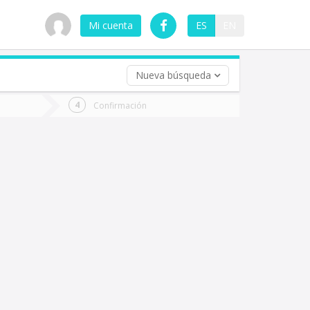
Mi cuenta
ES
EN
Nueva búsqueda
 (opcional)
Confirmación
ha
ta