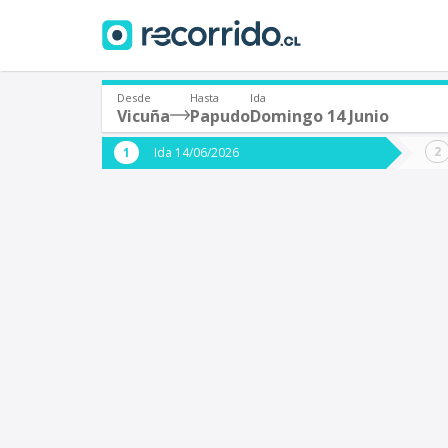
Desde
Hasta
Ida
Vicuña
Papudo
Domingo 14 Junio
¿De dónde partes?
¿A dón
Ida 14/06/2026
*
*
Vicuña
Origen
Destino