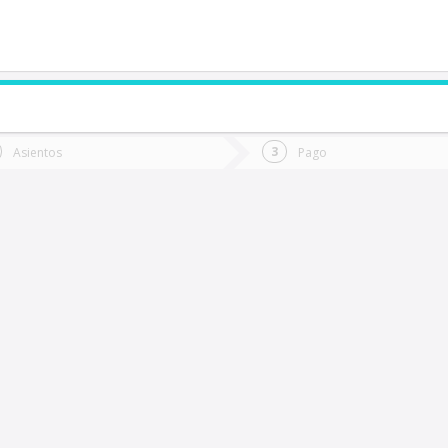
de quieres ir?
Ida
Vuelta
Asientos
Pago
*
Fec
Papudo
Fecha
de
de
Vuel
Ida