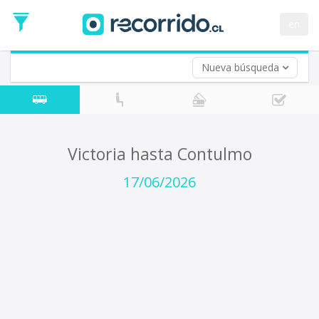
Fecha
de
en
Vuelta (opcional)
Ida
Fecha
de
Nueva búsqueda
Vuelta
Victoria hasta Contulmo
17/06/2026