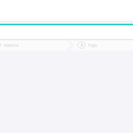
de quieres ir?
Ida
Vuelta
Asientos
Pago
*
Fec
abrero
Fecha
de
de
Vuel
Ida