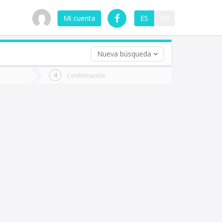
Mi cuenta
ES
EN
Nueva búsqueda
 (opcional)
Confirmación
ha
ta