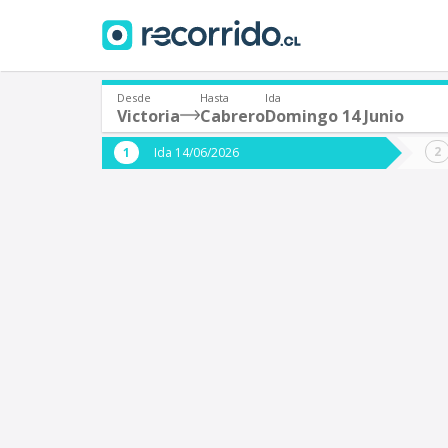
Desde
Hasta
Ida
Victoria
Cabrero
Domingo 14 Junio
¿De dónde partes?
¿A dón
Ida 14/06/2026
*
*
Victoria
C
Origen
Destino