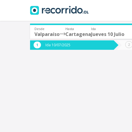
Desde
Hasta
Ida
Valparaíso
Cartagena
Jueves 10 Julio
¿De dónde partes?
¿A dón
Ida 10/07/2025
*
*
Valparaíso
C
Origen
Destino