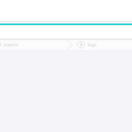
de quieres ir?
Ida
Vuelta
Asientos
Pago
*
Fec
artagena
Fecha
de
de
Vuel
Ida