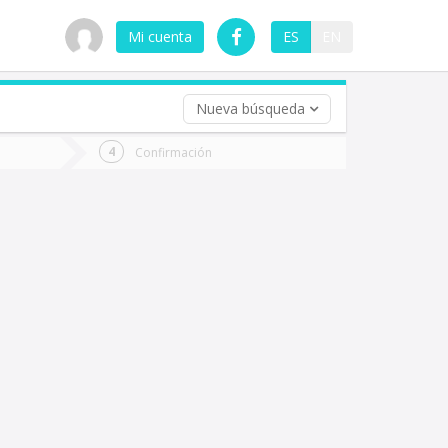
Mi cuenta
ES
EN
Nueva búsqueda
 (opcional)
Confirmación
ha
ta