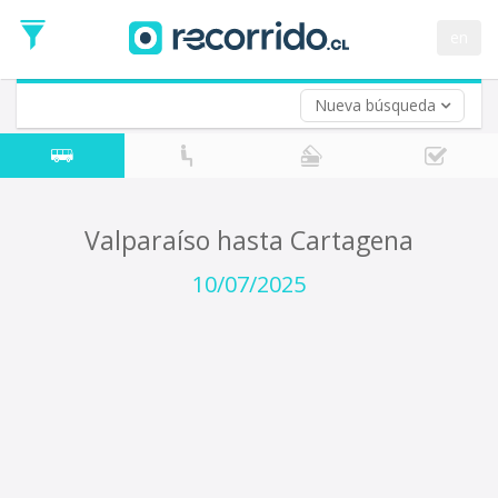
Fecha
de
en
Vuelta (opcional)
Ida
Fecha
de
Nueva búsqueda
Vuelta
Valparaíso hasta Cartagena
10/07/2025